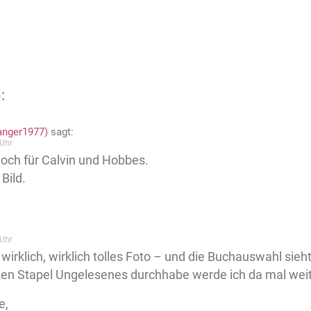
:
anger1977)
sagt:
Uhr
ch für Calvin und Hobbes.
 Bild.
Uhr
n wirklich, wirklich tolles Foto – und die Buchauswahl sieh
en Stapel Ungelesenes durchhabe werde ich da mal weit
e,