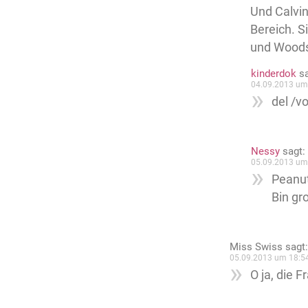
Und Calvi
Bereich. S
und Wood
kinderdok
s
04.09.2013 um
del /v
Nessy
sagt:
05.09.2013 um
Peanut
Bin gr
Miss Swiss
sagt:
05.09.2013 um 18:5
O ja, die 