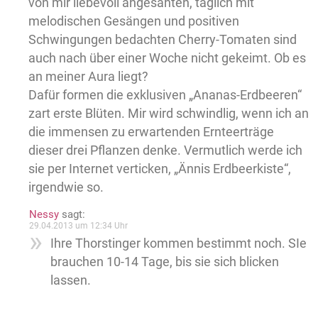
von mir liebevoll angesähten, täglich mit
melodischen Gesängen und positiven
Schwingungen bedachten Cherry-Tomaten sind
auch nach über einer Woche nicht gekeimt. Ob es
an meiner Aura liegt?
Dafür formen die exklusiven „Ananas-Erdbeeren“
zart erste Blüten. Mir wird schwindlig, wenn ich an
die immensen zu erwartenden Ernteerträge
dieser drei Pflanzen denke. Vermutlich werde ich
sie per Internet verticken, „Ännis Erdbeerkiste“,
irgendwie so.
Nessy
sagt:
29.04.2013 um 12:34 Uhr
Ihre Thorstinger kommen bestimmt noch. SIe
brauchen 10-14 Tage, bis sie sich blicken
lassen.