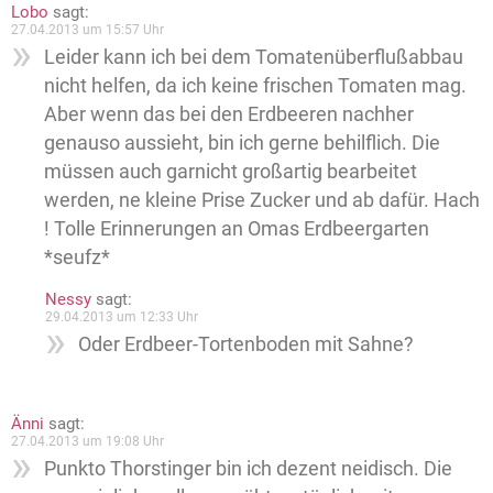
Lobo
sagt:
27.04.2013 um 15:57 Uhr
Leider kann ich bei dem Tomatenüberflußabbau
nicht helfen, da ich keine frischen Tomaten mag.
Aber wenn das bei den Erdbeeren nachher
genauso aussieht, bin ich gerne behilflich. Die
müssen auch garnicht großartig bearbeitet
werden, ne kleine Prise Zucker und ab dafür. Hach
! Tolle Erinnerungen an Omas Erdbeergarten
*seufz*
Nessy
sagt:
29.04.2013 um 12:33 Uhr
Oder Erdbeer-Tortenboden mit Sahne?
Änni
sagt:
27.04.2013 um 19:08 Uhr
Punkto Thorstinger bin ich dezent neidisch. Die