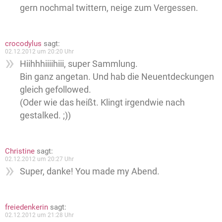
gern nochmal twittern, neige zum Vergessen.
crocodylus
sagt:
02.12.2012 um 20:20 Uhr
Hiihhhiiiihiii, super Sammlung.
Bin ganz angetan. Und hab die Neuentdeckungen
gleich gefollowed.
(Oder wie das heißt. Klingt irgendwie nach
gestalked. ;))
Christine
sagt:
02.12.2012 um 20:27 Uhr
Super, danke! You made my Abend.
freiedenkerin
sagt:
02.12.2012 um 21:28 Uhr