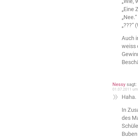
„Wie, 
„Eine Z
„Nee.“
„???“ 
Auch i
weiss 
Gewinn
Beschä
Nessy
sagt:
01.07.2011 um
Haha. 
In Zus
des Ma
Schüle
Buben 