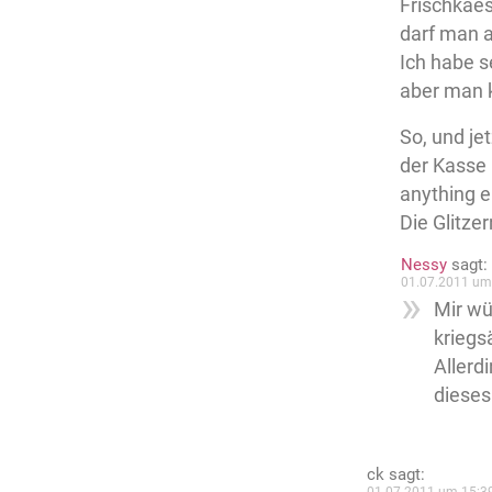
Frischkaes
darf man 
Ich habe s
aber man 
So, und je
der Kasse 
anything e
Die Glitze
Nessy
sagt:
01.07.2011 um
Mir wü
kriegs
Allerdi
dieses
ck
sagt: