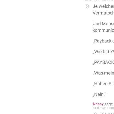
01.07.2011 um 15:3
Je weicher
Vermatsc
Und Mensch
kommunizie
„Paybackk
„Wie bitte?
„PAYBACK
„Was mein
„Haben Si
„Nein.“
Nessy
sagt:
01.07.2011 um