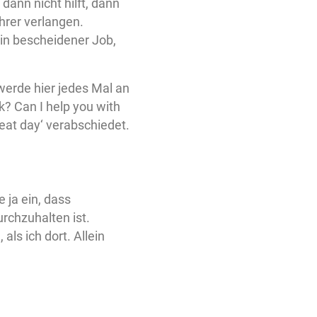
dann nicht hilft, dann
rer verlangen.
ein bescheidener Job,
 werde hier jedes Mal an
k? Can I help you with
eat day‘ verabschiedet.
 ja ein, dass
rchzuhalten ist.
als ich dort. Allein