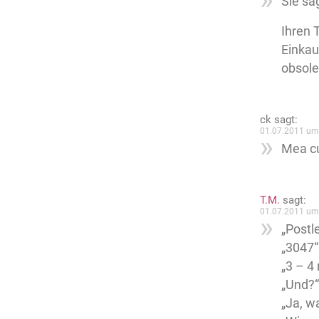
Sie sa
Ihren 
Einkau
obsole
ck
sagt:
01.07.2011 um
Mea cu
T.M.
sagt:
01.07.2011 um
„Postl
„3047“
„3 – 4
„Und?“
„Ja, w