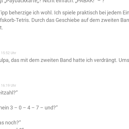
gt „Payback
karte
„? Nicht einfach: „PÄBÄK!“ – ?
Tipp beherzige ich wohl. Ich spiele praktisch bei jedem 
fskorb-Tetris. Durch das Geschiebe auf dem zweiten Band 
t.
 15:52 Uhr
lpa, das mit dem zweiten Band hatte ich verdrängt. Um
 16:19 Uhr
eitzahl?“
 nein 3 – 0 – 4 – 7 – und?“
as noch?“