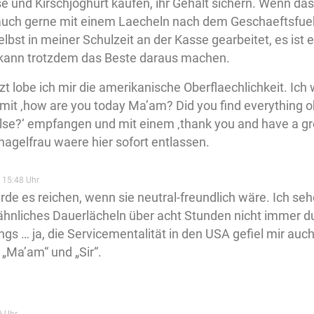
e und Kirschjoghurt kaufen, ihr Gehalt sichern. Wenn das 
auch gerne mit einem Laecheln nach dem Geschaeftsfueh
elbst in meiner Schulzeit an der Kasse gearbeitet, es ist 
kann trotzdem das Beste daraus machen.
tzt lobe ich mir die amerikanische Oberflaechlichkeit. Ich
mit ‚how are you today Ma’am? Did you find everything o
lse?‘ empfangen und mit einem ‚thank you and have a gr
rnagelfrau waere hier sofort entlassen.
 15:48 Uhr
rde es reichen, wenn sie neutral-freundlich wäre. Ich sehe
ähnliches Dauerlächeln über acht Stunden nicht immer du
ngs … ja, die Servicementalität in den USA gefiel mir auch, 
 „Ma’am“ und „Sir“.