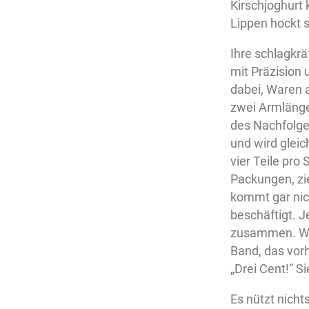
Kirschjoghurt
Lippen hockt s
Ihre schlagkrä
mit Präzision 
dabei, Waren 
zwei Armlängen
des Nachfolgend
und wird gleic
vier Teile pro 
Packungen, zie
kommt gar nic
beschäftigt. 
zusammen. Was
Band, das vorhe
„Drei Cent!“ S
Es nützt nicht