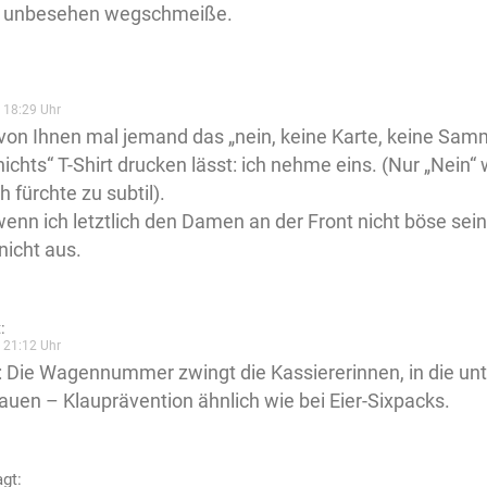
 unbesehen wegschmeiße.
 18:29 Uhr
on Ihnen mal jemand das „nein, keine Karte, keine Sa
nichts“ T-Shirt drucken lässt: ich nehme eins. (Nur „Nein“
h fürchte zu subtil).
enn ich letztlich den Damen an der Front nicht böse sein
nicht aus.
:
 21:12 Uhr
 Die Wagennummer zwingt die Kassiererinnen, in die un
auen – Klauprävention ähnlich wie bei Eier-Sixpacks.
agt: