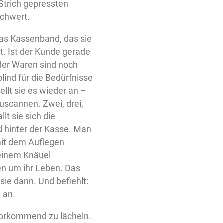
Strich gepressten
schwert.
 das Kassenband, das sie
t. Ist der Kunde gerade
 der Waren sind noch
lind für die Bedürfnisse
tellt sie es wieder an –
uscannen. Zwei, drei,
llt sie sich die
d hinter der Kasse. Man
mit dem Auflegen
 einem Knäuel
n um ihr Leben. Das
t sie dann. Und befiehlt:
d an.
zuvorkommend zu lächeln.