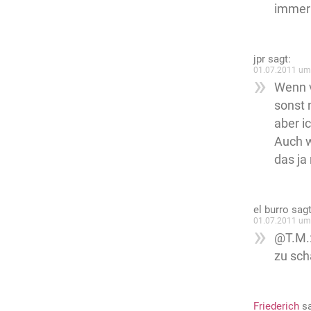
immer
jpr
sagt:
01.07.2011 um
Wenn v
sonst 
aber ic
Auch w
das ja 
el burro
sagt
01.07.2011 um
@T.M.:
zu sch
Friederich
s