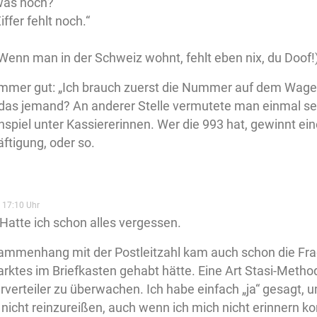
was noch?“
iffer fehlt noch.“
(Wenn man in der Schweiz wohnt, fehlt eben nix, du Doof!
mmer gut: „Ich brauch zuerst die Nummer auf dem Wagen
das jemand? An anderer Stelle vermutete man einmal seh
spiel unter Kassiererinnen. Wer die 993 hat, gewinnt e
ftigung, oder so.
 17:10 Uhr
Hatte ich schon alles vergessen.
ammenhang mit der Postleitzahl kam auch schon die Frag
rktes im Briefkasten gehabt hätte. Eine Art Stasi-Metho
rverteiler zu überwachen. Ich habe einfach „ja“ gesagt,
nicht reinzureißen, auch wenn ich mich nicht erinnern ko