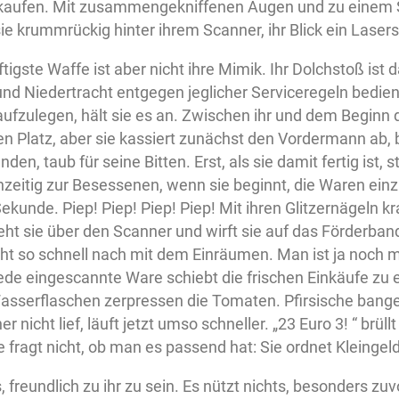
 kaufen. Mit zusammengekniffenen Augen und zu einem 
ie krummrückig hinter ihrem Scanner, ihr Blick ein Laser
ftigste Waffe ist aber nicht ihre Mimik. Ihr Dolchstoß ist
und Niedertracht entgegen jeglicher Serviceregeln bedien
aufzulegen, hält sie es an. Zwischen ihr und dem Beginn
 Platz, aber sie kassiert zunächst den Vordermann ab, b
en, taub für seine Bitten. Erst, als sie damit fertig ist, s
hzeitig zur Besessenen, wenn sie beginnt, die Waren einz
Sekunde. Piep! Piep! Piep! Piep! Mit ihren Glitzernägeln kra
ht sie über den Scanner und wirft sie auf das Förderban
ht so schnell nach mit dem Einräumen. Man ist ja noch 
Jede eingescannte Ware schiebt die frischen Einkäufe zu
serflaschen zerpressen die Tomaten. Pfirsische bange
r nicht lief, läuft jetzt umso schneller. „23 Euro 3! “ brüll
ie fragt nicht, ob man es passend hat: Sie ordnet Kleingel
s, freundlich zu ihr zu sein. Es nützt nichts, besonders 