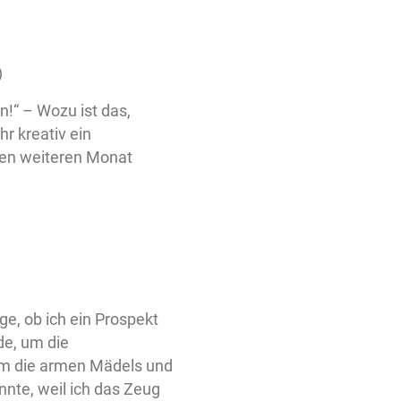
)
!“ – Wozu ist das,
r kreativ ein
inen weiteren Monat
e, ob ich ein Prospekt
de, um die
 um die armen Mädels und
nnte, weil ich das Zeug