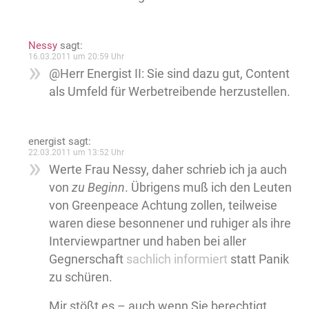
Nessy
sagt:
16.03.2011 um 20:59 Uhr
@Herr Energist II: Sie sind dazu gut, Content
als Umfeld für Werbetreibende herzustellen.
energist
sagt:
22.03.2011 um 13:52 Uhr
Werte Frau Nessy, daher schrieb ich ja auch
von
zu Beginn
. Übrigens muß ich den Leuten
von Greenpeace Achtung zollen, teilweise
waren diese besonnener und ruhiger als ihre
Interviewpartner und haben bei aller
Gegnerschaft
sachlich informiert
statt Panik
zu schüren.
Mir stößt es – auch wenn Sie berechtigt