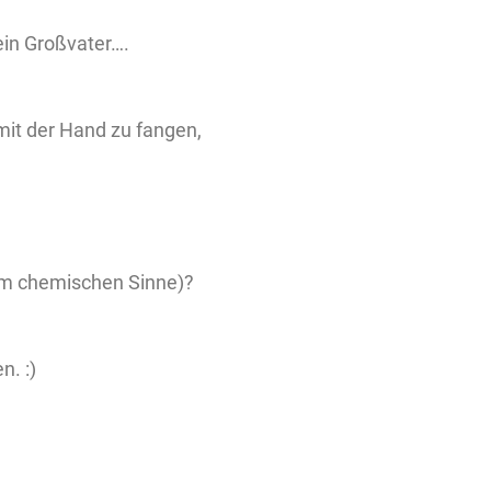
ein Großvater….
 mit der Hand zu fangen,
im chemischen Sinne)?
n. :)