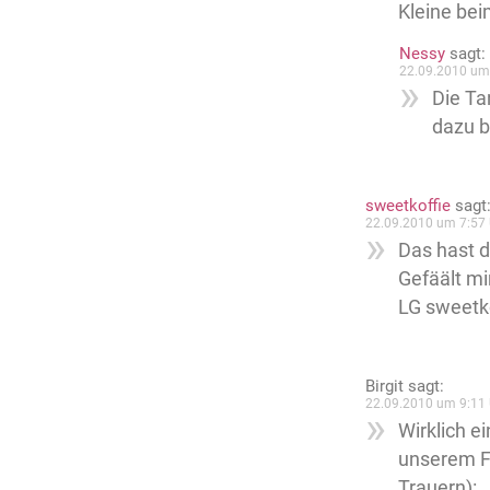
Kleine bei
Nessy
sagt:
22.09.2010 um
Die Ta
dazu b
sweetkoffie
sagt
22.09.2010 um 7:57 
Das hast d
Gefäält mir
LG sweetk
Birgit
sagt:
22.09.2010 um 9:11 
Wirklich e
unserem Fa
Trauern):