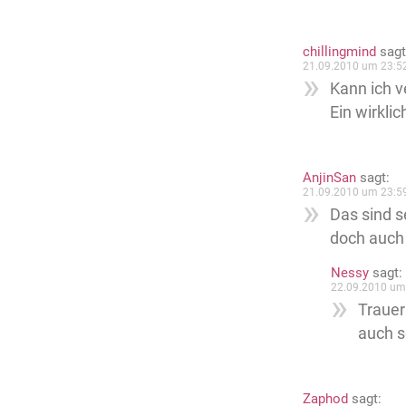
chillingmind
sagt
21.09.2010 um 23:5
Kann ich v
Ein wirkli
AnjinSan
sagt:
21.09.2010 um 23:5
Das sind s
doch auch t
Nessy
sagt:
22.09.2010 um
Trauer
auch s
Zaphod
sagt: