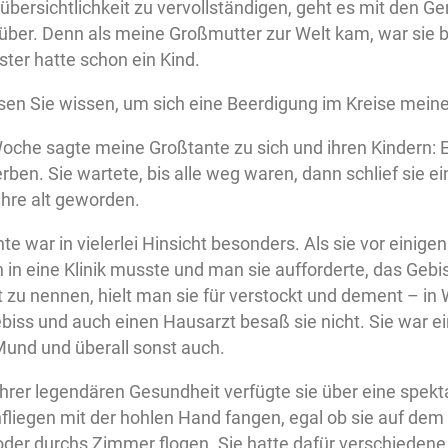
bersichtlichkeit zu vervollständigen, geht es mit den G
über. Denn als meine Großmutter zur Welt kam, war sie b
ter hatte schon ein Kind.
en Sie wissen, um sich eine Beerdigung im Kreise meiner
he sagte meine Großtante zu sich und ihren Kindern: Es s
erben. Sie wartete, bis alle weg waren, dann schlief sie e
ahre alt geworden.
e war in vielerlei Hinsicht besonders. Als sie vor einig
n in eine Klinik musste und man sie aufforderte, das Ge
 zu nennen, hielt man sie für verstockt und dement – in W
ebiss und auch einen Hausarzt besaß sie nicht. Sie war 
und und überall sonst auch.
ihrer legendären Gesundheit verfügte sie über eine spekta
fliegen mit der hohlen Hand fangen, egal ob sie auf dem
der durchs Zimmer flogen. Sie hatte dafür verschiedene