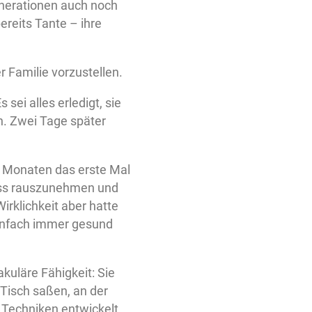
enerationen auch noch
ereits Tante – ihre
 Familie vorzustellen.
ei alles erledigt, sie
in. Zwei Tage später
en Monaten das erste Mal
biss rauszunehmen und
irklichkeit aber hatte
einfach immer gesund
kuläre Fähigkeit: Sie
 Tisch saßen, an der
 Techniken entwickelt,