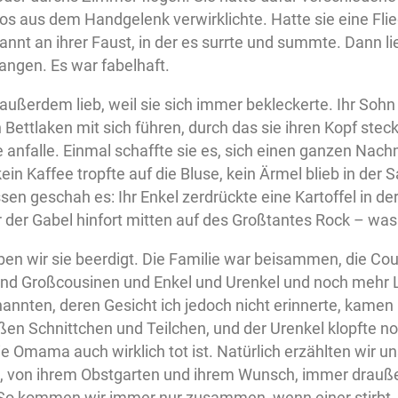
los aus dem Handgelenk verwirklichte. Hatte sie eine Fli
annt an ihrer Faust, in der es surrte und summte. Dann lie
fangen. Es war fabelhaft.
 außerdem lieb, weil sie sich immer bekleckerte. Ihr Sohn
 Bettlaken mit sich führen, durch das sie ihren Kopf ste
 anfalle. Einmal schaffte sie es, sich einen ganzen Nachm
ein Kaffee tropfte auf die Bluse, kein Ärmel blieb in de
n geschah es: Ihr Enkel zerdrückte eine Kartoffel in der
r der Gabel hinfort mitten auf des Großtantes Rock – was
ben wir sie beerdigt. Die Familie war beisammen, die Co
nd Großcousinen und Enkel und Urenkel und noch mehr L
nnten, deren Gesicht ich jedoch nicht erinnerte, kamen 
aßen Schnittchen und Teilchen, und der Urenkel klopfte 
ie Omama auch wirklich tot ist. Natürlich erzählten wir
, von ihrem Obstgarten und ihrem Wunsch, immer drauße
. So kommen wir immer nur zusammen, wenn einer stirbt.