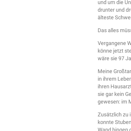
und um die Unü
drunter und dr
älteste Schwes
Das alles müss
Vergangene Woc
könne jetzt st
wäre sie 97 J
Meine Großtant
in ihrem Lebe
ihren Hausarzt
sie gar kein G
gewesen: im M
Zusätzlich zu 
konnte Stuben
Wand hingen o