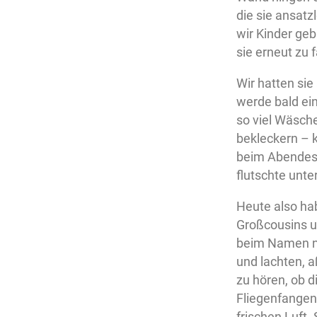
die sie ansatz
wir Kinder geb
sie erneut zu 
Wir hatten sie
werde bald ein
so viel Wäsche
bekleckern – k
beim Abendesse
flutschte unte
Heute also ha
Großcousins u
beim Namen na
und lachten, 
zu hören, ob d
Fliegenfangen
frischen Luft