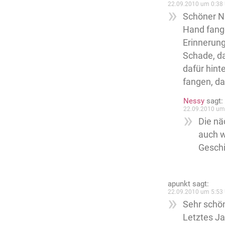
22.09.2010 um 0:38 
Schöner Na
Hand fang
Erinnerun
Schade, da
dafür hint
fangen, da
Nessy
sagt:
22.09.2010 um
Die nä
auch w
Geschi
apunkt
sagt:
22.09.2010 um 5:53 
Sehr schö
Letztes Ja