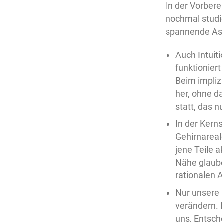
In der Vorbere
nochmal studie
spannende Asp
Auch Intuit
funktionier
Beim impliz
her, ohne d
statt, das n
In der Kern
Gehirnareal
jene Teile a
Nähe glaube
rationalen A
Nur unsere 
verändern. 
uns, Entsch