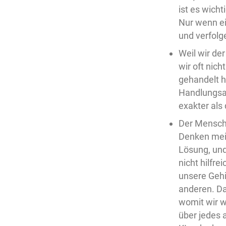
ist es wich
Nur wenn ei
und verfolge
Weil wir de
wir oft nic
gehandelt h
Handlungsab
exakter als
Der Mensch
Denken mein
Lösung, und
nicht hilfr
unsere Gehi
anderen. Da
womit wir w
über jedes 