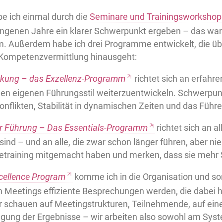
 ich einmal durch die
Seminare und Trainingsworkshop
angenen Jahre ein klarer Schwerpunkt ergeben – das war 
 Außerdem habe ich drei Programme entwickelt, die übe
Kompetenzvermittlung hinausgeht:
rkung – das Exzellenz-Programm
richtet sich an erfahr
en eigenen Führungsstil weiterzuentwickeln. Schwerpunkt
nflikten, Stabilität in dynamischen Zeiten und das Führ
 Führung – Das Essentials-Programm
richtet sich an all
sind – und an alle, die zwar schon länger führen, aber nie
etraining mitgemacht haben und merken, dass sie mehr 
cellence Program
komme ich in die Organisation und so
n Meetings effiziente Besprechungen werden, die dabei h
ir schauen auf Meetingstrukturen, Teilnehmende, auf ei
lgung der Ergebnisse – wir arbeiten also sowohl am Sys