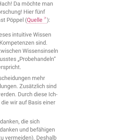
t. Hach! Da möchte man
orschung! Hier fünf
t Pöppel (
Quelle
):
eses intuitive Wissen
e Kompetenzen sind.
 zwischen Wissensinseln
wusstes „Probehandeln“
rspricht.
ntscheidungen mehr
dungen. Zusätzlich sind
werden. Durch diese Ich-
die wir auf Basis einer
danken, die sich
edanken und befähigen
 zu vermeiden). Deshalb