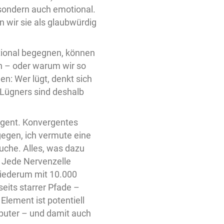
 sondern auch emotional.
 wir sie als glaubwürdig
otional begegnen, können
n – oder warum wir so
n: Wer lügt, denkt sich
Lügners sind deshalb
rgent. Konvergentes
gegen, ich vermute eine
uche. Alles, was dazu
: Jede Nervenzelle
wiederum mit 10.000
eits starrer Pfade –
lement ist potentiell
mputer – und damit auch