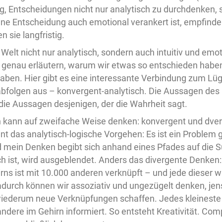
tig, Entscheidungen nicht nur analytisch zu durchdenken,
ne Entscheidung auch emotional verankert ist, empfinden
n sie langfristig.
r Welt nicht nur analytisch, sondern auch intuitiv und em
ht genau erläutern, warum wir etwas so entschieden habe
aben. Hier gibt es eine interessante Verbindung zum Lüge
folgen aus – konvergent-analytisch. Die Aussagen des 
 die Aussagen desjenigen, der die Wahrheit sagt.
 kann auf zweifache Weise denken: konvergent und dve
t das analytisch-logische Vorgehen: Es ist ein Problem 
 mein Denken begibt sich anhand eines Pfades auf die S
eich ist, wird ausgeblendet. Anders das divergente Denken
rns ist mit 10.000 anderen verknüpft – und jede dieser 
durch können wir assoziativ und ungezügelt denken, jens
iederum neue Verknüpfungen schaffen. Jedes kleineste E
andere im Gehirn informiert. So entsteht Kreativität. Co