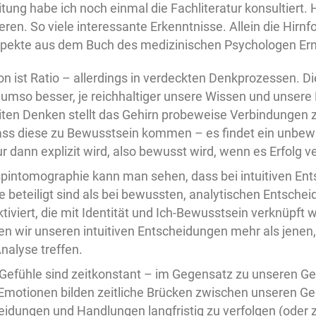
itung habe ich noch einmal die Fachliteratur konsultier
ren. So viele interessante Erkenntnisse. Allein die Hirnf
ekte aus dem Buch des medizinischen Psychologen Erns
ion ist Ratio – allerdings in verdeckten Denkprozessen. Di
t umso besser, je reichhaltiger unsere Wissen und unser
iten Denken stellt das Gehirn probeweise Verbindungen
ass diese zu Bewusstsein kommen – es findet ein unbe
ur dann explizit wird, also bewusst wird, wenn es Erfolg ve
spintomographie kann man sehen, dass bei intuitiven E
e beteiligt sind als bei bewussten, analytischen Entschei
ktiviert, die mit Identität und Ich-Bewusstsein verknüpft 
n wir unseren intuitiven Entscheidungen mehr als jenen, 
nalyse treffen.
Gefühle sind zeitkonstant – im Gegensatz zu unseren Ge
Emotionen bilden zeitliche Brücken zwischen unseren G
eidungen und Handlungen langfristig zu verfolgen (oder