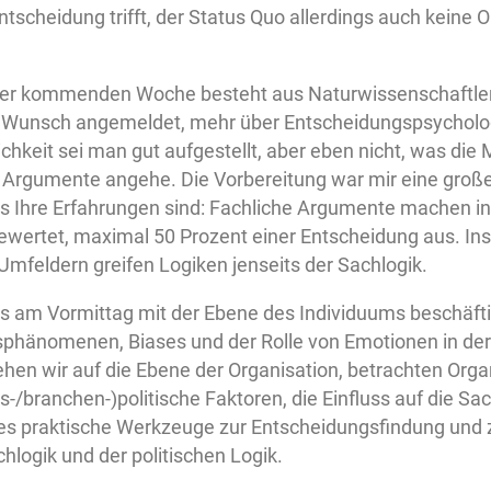
tscheidung trifft, der Status Quo allerdings auch keine O
.
der kommenden Woche besteht aus Naturwissenschaftler’
 Wunsch angemeldet, mehr über Entscheidungspsychologi
chkeit sei man gut aufgestellt, aber eben nicht, was di
n Argumente angehe. Die Vorbereitung war mir eine große
as Ihre Erfahrungen sind: Fachliche Argumente machen in
ewertet, maximal 50 Prozent einer Entscheidung aus. Ins
mfeldern greifen Logiken jenseits der Sachlogik.
s am Vormittag mit der Ebene des Individuums beschäfti
phänomenen, Biases und der Rolle von Emotionen in de
hen wir auf die Ebene der Organisation, betrachten Org
-/branchen-)politische Faktoren, die Einfluss auf die 
es praktische Werkzeuge zur Entscheidungsfindung und z
chlogik und der politischen Logik.