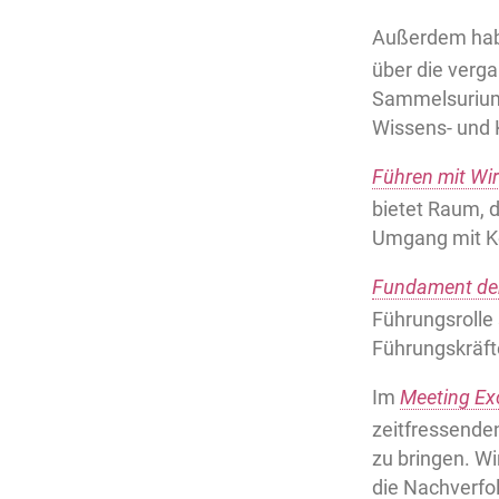
Außerdem habe
über die verg
Sammelsurium.
Wissens- und 
Führen mit Wi
bietet Raum, d
Umgang mit Ko
Fundament der
Führungsrolle 
Führungskräft
Im
Meeting Ex
zeitfressende
zu bringen. W
die Nachverfo