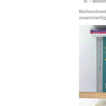
KI – denken
Bücherschranks
zusammenfüg